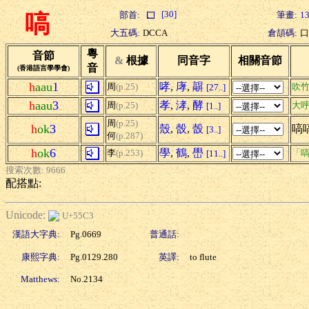
[30]
部首:
筆畫:
1
嗃
大五碼:
DCCA
倉頡碼:
口
粵
音節
&
根據
同音字
相關音節
音
(香港語言學學會)
h
aau
1
哮
,
庨
,
髜
周
(p.25)
吹
[27..]
h
aau
3
孝
,
涍
,
酵
周
(p.25)
大
[1..]
周
(p.25)
h
ok
3
殼
,
嗀
,
嗀
嗃
[3..]
何
(p.287)
h
ok
6
學
,
鶴
,
嶨
李
(p.253)
「嗃
[11..]
搜索次數: 9666
配搭點:
Unicode:
U+55C3
漢語大字典:
Pg.0669
普通話:
康熙字典:
Pg.0129.280
英譯:
to flute
Matthews:
No.2134