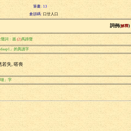
筆畫:
13
倉頡碼:
口廿人口
詞例(
)
解釋
象聲詞﹕舐
(2)
馬蹄聲
daap1」的異讀字
然若失, 嗒喪
「噠」字