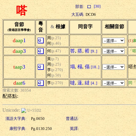
[30]
部首:
嗒
大五碼:
DCD6
粵
音節
&
根據
同音字
相關音節
音
(香港語言學學會)
周
(p.25)
d
aap
1
(1)
何
(p.46)
d
aap
3
答
,
搭
,
褡
何
(p.47)
「嗒
[9..]
黃
(p.7)
周
(p.25)
t
aap
3
塌
,
榻
,
傝
嗒
[18..]
李
(p.270)
何
(p.50)
d
aat
6
噠
,
薘
,
繨
李
(p.270)
同
[4..]
搜索次數: 30354
配搭點:
Unicode:
U+55D2
漢語大字典:
Pg.0650
普通話:
康熙字典:
Pg.0130.250
英譯: