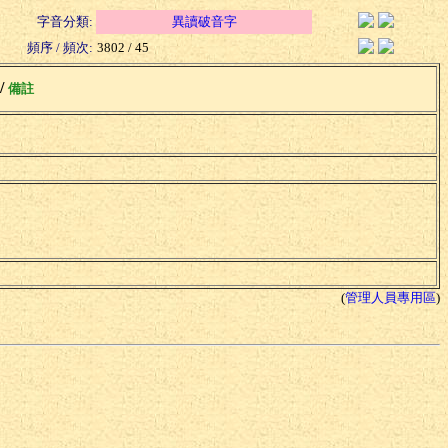
字音分類:
異讀破音字
頻序 / 頻次:
3802 / 45
 /
備註
(
管理人員專用區
)