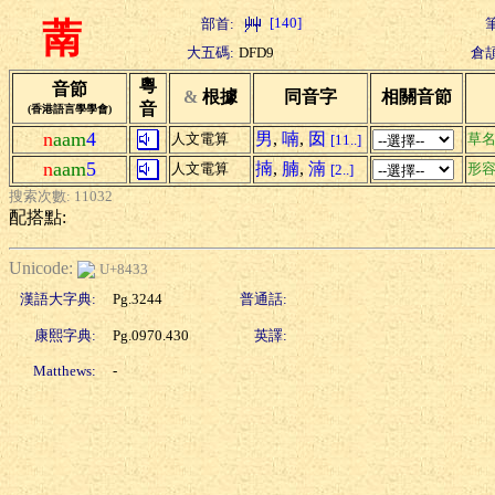
[140]
部首:
萳
大五碼:
DFD9
倉頡
粵
音節
&
根據
同音字
相關音節
音
(香港語言學學會)
n
aam
4
男
,
喃
,
囡
人文電算
草
[11..]
n
aam
5
揇
,
腩
,
湳
人文電算
形
[2..]
搜索次數: 11032
配搭點:
Unicode:
U+8433
漢語大字典:
Pg.3244
普通話:
康熙字典:
Pg.0970.430
英譯:
Matthews:
-