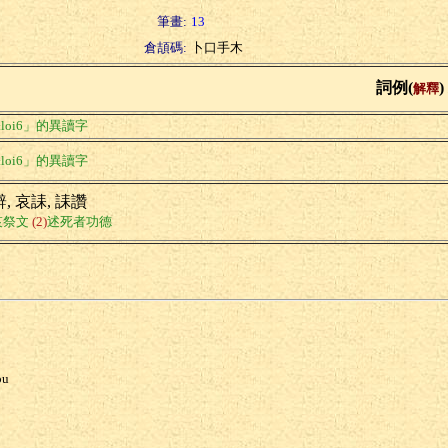
筆畫:
13
倉頡碼:
卜口手木
詞例(
)
解釋
loi6」的異讀字
loi6」的異讀字
, 哀誄, 誄讚
哀祭文
(2)
述死者功德
ou