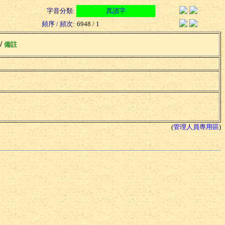
字音分類:
異讀字
頻序 / 頻次:
6948 / 1
 /
備註
(
管理人員專用區
)