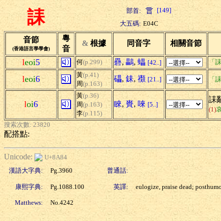
[149]
部首:
誄
大五碼:
E04C
粵
音節
&
根據
同音字
相關音節
音
(香港語言學學會)
l
eoi
5
礨
,
鸓
,
蠝
何
(p.299)
「誄
[42..]
黃
(p.41)
l
eoi
6
礧
,
銇
,
禷
[21..]
「誄
周
(p.163)
黃
(p.36)
誄辭
l
oi
6
睞
,
賚
,
唻
周
(p.163)
[5..]
(1)
李
(p.115)
搜索次數: 23820
配搭點:
Unicode:
U+8A84
漢語大字典:
Pg.3960
普通話:
康熙字典:
Pg.1088.100
英譯:
eulogize, praise dead; posthum
Matthews:
No.4242