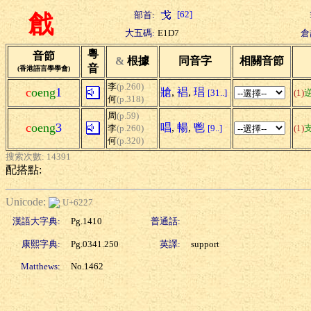
[62]
部首:
戧
大五碼:
E1D7
倉
粵
音節
&
根據
同音字
相關音節
音
(香港語言學學會)
李
(p.260)
c
oeng
1
牄
,
裮
,
琩
[31..]
(1)
何
(p.318)
周
(p.59)
c
oeng
3
唱
,
暢
,
鬯
李
(p.260)
[9..]
(1)
何
(p.320)
搜索次數: 14391
配搭點:
Unicode:
U+6227
漢語大字典:
Pg.1410
普通話:
康熙字典:
Pg.0341.250
英譯:
support
Matthews:
No.1462