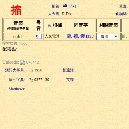
[64]
部首:
筆畫:
摍
大五碼:
E1DA
倉頡碼:
粵
音節
&
根據
同音字
相關音節
音
(香港語言學學會)
s
uk
1
鷫
,
襩
,
鏼
人文電算
抽
[35..]
搜索次數: 7566
配搭點:
Unicode:
U+644D
漢語大字典:
Pg.1950
普通話:
康熙字典:
Pg.0377.130
英譯:
Matthews:
-