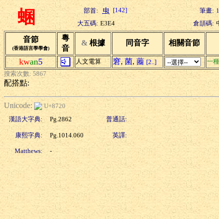
[142]
部首:
筆畫:
蜠
大五碼:
E3E4
倉頡碼:
粵
音節
&
根據
同音字
相關音節
音
(香港語言學學會)
kw
an
5
窘
,
菌
,
蔨
人文電算
一
[2..]
搜索次數: 5867
配搭點:
Unicode:
U+8720
漢語大字典:
Pg.2862
普通話:
康熙字典:
Pg.1014.060
英譯:
Matthews:
-