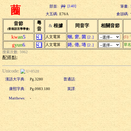
[140]
部首:
筆畫:
蔨
大五碼:
E76A
倉頡碼:
粵
音節
&
根據
同音字
相關音節
音
(香港語言學學會)
kw
an
5
蜠
,
窘
,
菌
人文電算
(1)
[2..]
g
yun
6
錈
,
倦
,
埢
人文電算
草
[2..]
搜索次數: 5962
配搭點:
Unicode:
U+8528
漢語大字典:
Pg.3280
普通話:
康熙字典:
Pg.0983.180
英譯:
Matthews:
-