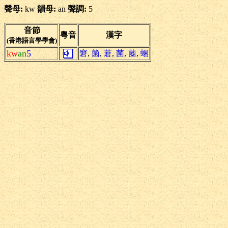
聲母:
kw
韻母:
an
聲調:
5
音節
粵音
漢字
(香港語言學學會)
kw
an
5
窘
,
箘
,
莙
,
菌
,
蔨
,
蜠