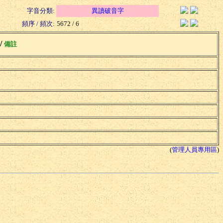
字音分類:
異讀破音字
頻序 / 頻次:
5672 / 6
 /
備註
(
管理人員專用區
)