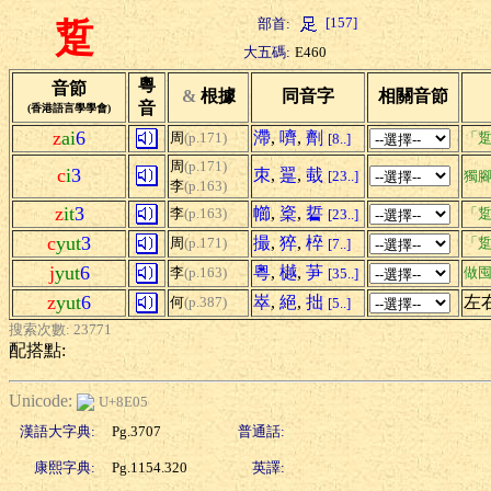
[157]
部首:
踅
大五碼:
E460
粵
音節
&
根據
同音字
相關音節
音
(香港語言學學會)
z
ai
6
滯
,
嚌
,
劑
周
(p.171)
「踅
[8..]
周
(p.171)
c
i
3
朿
,
翨
,
蛓
[23..]
獨
李
(p.163)
z
it
3
幯
,
楶
,
硩
李
(p.163)
「踅
[23..]
c
yut
3
撮
,
猝
,
椊
周
(p.171)
「踅
[7..]
j
yut
6
粵
,
樾
,
芛
李
(p.163)
做
[35..]
z
yut
6
崒
,
絕
,
拙
左
何
(p.387)
[5..]
搜索次數: 23771
配搭點:
Unicode:
U+8E05
漢語大字典:
Pg.3707
普通話:
康熙字典:
Pg.1154.320
英譯: