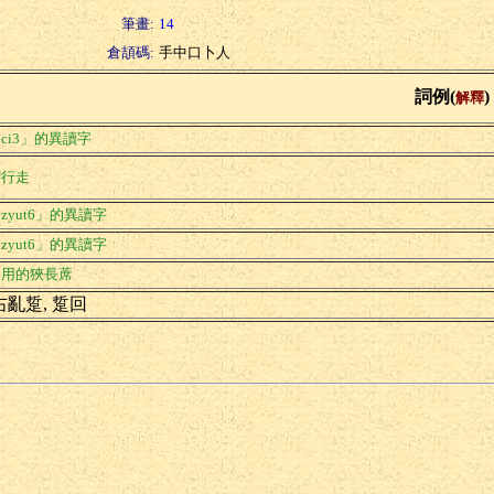
筆畫:
14
倉頡碼:
手中口卜人
詞例(
)
解釋
ci3」的異讀字
腳行走
zyut6」的異讀字
zyut6」的異讀字
囤用的狹長蓆
右亂踅, 踅回