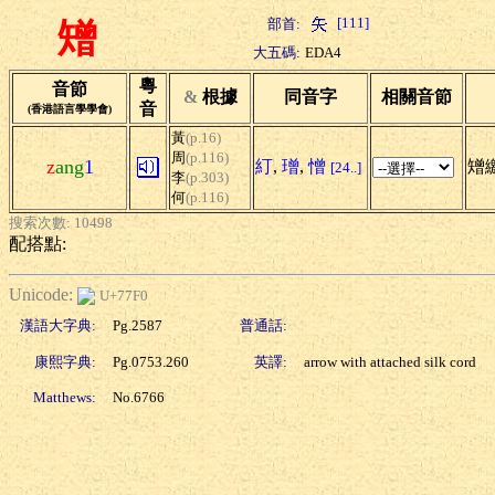
[111]
部首:
矰
大五碼:
EDA4
粵
音節
&
根據
同音字
相關音節
音
(香港語言學學會)
黃
(p.16)
周
(p.116)
z
ang
1
糽
,
璔
,
憎
矰
[24..]
李
(p.303)
何
(p.116)
搜索次數: 10498
配搭點:
Unicode:
U+77F0
漢語大字典:
Pg.2587
普通話:
康熙字典:
Pg.0753.260
英譯:
arrow with attached silk cord
Matthews:
No.6766