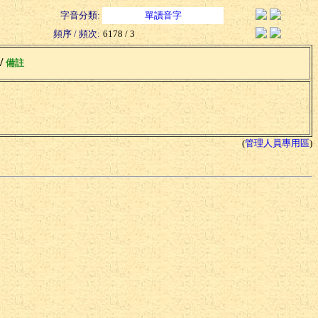
字音分類:
單讀音字
頻序 / 頻次:
6178 / 3
 /
備註
(
管理人員專用區
)