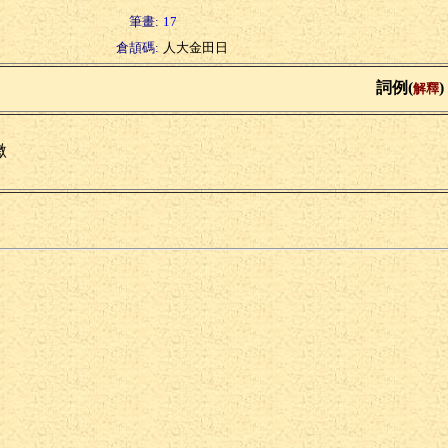
筆畫:
17
倉頡碼:
人大金田日
詞例(
)
解釋
繳