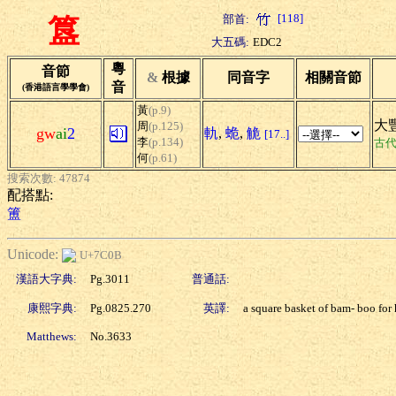
[118]
部首:
簋
大五碼:
EDC2
粵
音節
&
根據
同音字
相關音節
音
(香港語言學學會)
黃
(p.9)
大
周
(p.125)
gw
ai
2
軌
,
蛫
,
觤
[17..]
李
(p.134)
古
何
(p.61)
搜索次數: 47874
配搭點:
簠
Unicode:
U+7C0B
漢語大字典:
Pg.3011
普通話:
康熙字典:
Pg.0825.270
英譯:
a square basket of bam- boo for h
Matthews:
No.3633