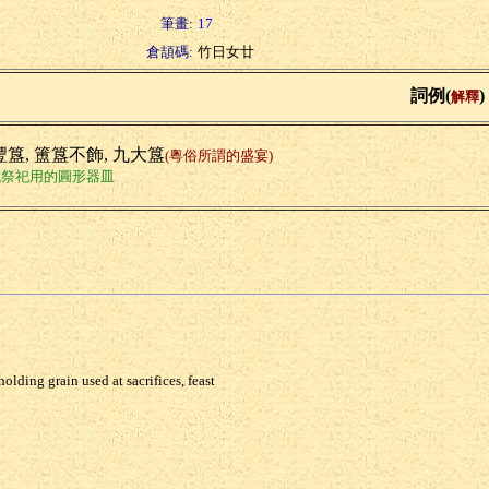
筆畫:
17
倉頡碼:
竹日女廿
詞例(
)
解釋
豐簋, 簠簋不飾, 九大簋
(粵俗所謂的盛宴)
代祭祀用的圓形器皿
olding grain used at sacrifices, feast