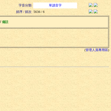
字音分類:
單讀音字
頻序 / 頻次:
5636 / 6
 /
備註
(
管理人員專用區
)