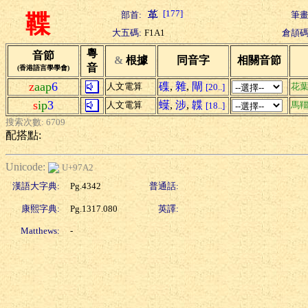
[177]
部首:
筆畫
鞢
大五碼:
F1A1
倉頡碼
粵
音節
&
根據
同音字
相關音節
音
(香港語言學學會)
z
aap
6
磼
,
雜
,
閘
人文電算
花
[20..]
s
ip
3
蠂
,
涉
,
韘
人文電算
馬
[18..]
搜索次數: 6709
配搭點:
Unicode:
U+97A2
漢語大字典:
Pg.4342
普通話:
康熙字典:
Pg.1317.080
英譯:
Matthews:
-