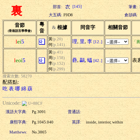
[145]
部首:
筆畫:
裏
大五碼:
F9D8
倉頡碼:
粵
音節
&
根據
同音字
相關音節
音
(香港語言學學會)
黃
(p.20)
l
ei
5
理
,
里
,
李
[12..]
「裏
何
(p.141)
黃
(p.41)
周
(p.158)
l
eoi
5
礨
,
鸓
,
蠝
表
[42..]
李
(p.152)
何
(p.299)
搜索次數: 58270
配搭點:
吃
表
哪
綿
蕻
Unicode:
U+88CF
漢語大字典:
Pg.3091
普通話:
康熙字典:
Pg.1045.040
英譯:
inside, interior, within
Matthews:
No.3865