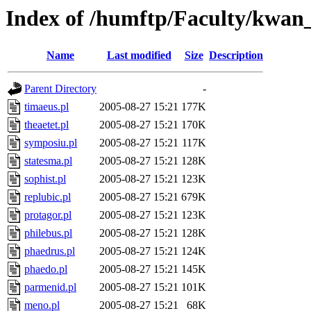
Index of /humftp/Faculty/kwan_
Name
Last modified
Size
Description
Parent Directory
-
timaeus.pl
2005-08-27 15:21
177K
theaetet.pl
2005-08-27 15:21
170K
symposiu.pl
2005-08-27 15:21
117K
statesma.pl
2005-08-27 15:21
128K
sophist.pl
2005-08-27 15:21
123K
replubic.pl
2005-08-27 15:21
679K
protagor.pl
2005-08-27 15:21
123K
philebus.pl
2005-08-27 15:21
128K
phaedrus.pl
2005-08-27 15:21
124K
phaedo.pl
2005-08-27 15:21
145K
parmenid.pl
2005-08-27 15:21
101K
meno.pl
2005-08-27 15:21
68K