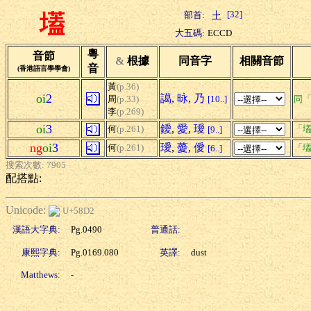
[32]
部首:
壒
大五碼:
ECCD
粵
音節
&
根據
同音字
相關音節
音
(香港語言學學會)
黃
(p.36)
oi
2
譪
,
昹
,
乃
周
(p.33)
[10..]
同
李
(p.269)
oi
3
鑀
,
愛
,
璦
何
(p.261)
「壒
[9..]
ng
oi
3
璦
,
薆
,
僾
何
(p.261)
「壒
[6..]
搜索次數: 7905
配搭點:
Unicode:
U+58D2
漢語大字典:
Pg.0490
普通話:
康熙字典:
Pg.0169.080
英譯:
dust
Matthews:
-