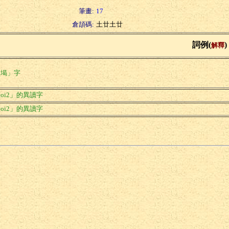
筆畫:
17
倉頡碼:
土廿土廿
詞例(
)
解釋
「堨」字
oi2」的異讀字
oi2」的異讀字