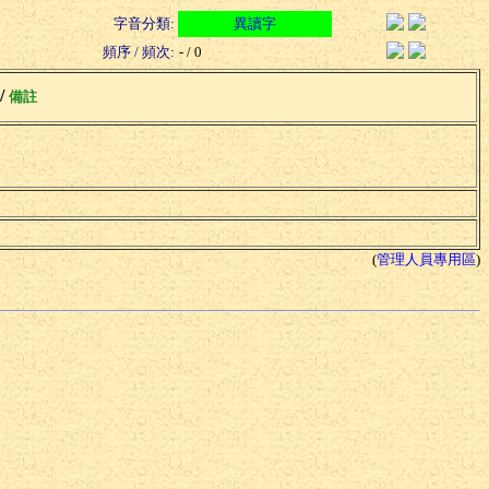
字音分類:
異讀字
頻序 / 頻次:
- / 0
 /
備註
(
管理人員專用區
)