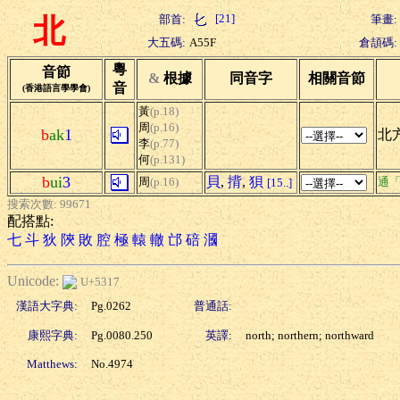
[21]
部首:
筆畫:
北
大五碼:
A55F
倉頡碼:
粵
音節
&
根據
同音字
相關音節
音
(香港語言學學會)
黃
(p.18)
周
(p.16)
b
ak
1
北方
李
(p.77)
何
(p.131)
b
ui
3
貝
,
揹
,
狽
周
(p.16)
通
[15..]
搜索次數: 99671
配搭點:
七
斗
狄
陝
敗
腔
極
轅
轍
邙
碚
漍
Unicode:
U+5317
漢語大字典:
Pg.0262
普通話:
康熙字典:
Pg.0080.250
英譯:
north; northern; northward
Matthews:
No.4974