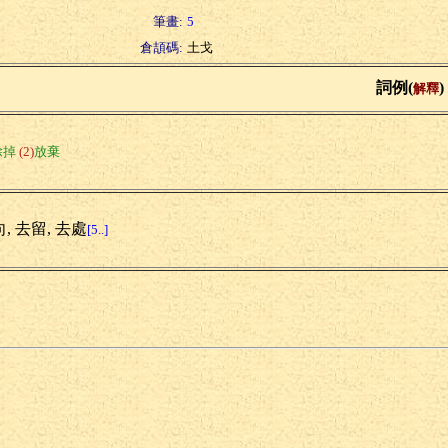
筆畫:
5
倉頡碼:
土戈
詞例(
)
解釋
除掉
(2)
放棄
, 去留, 去處
[5..]