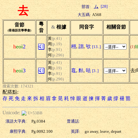
[28]
部首:
去
大五碼:
A568
粵
音節
&
根據
同音字
相關音節
音
(香港語言學學會)
黃
(p.41)
周
(p.19)
h
eoi
2
栩
,
詡
,
欨
[13..]
(1)
李
(p.91)
何
(p.296)
黃
(p.41)
周
(p.19)
h
eoi
3
鼁
,
麮
,
呿
去向
[3..]
李
(p.91)
何
(p.296)
搜索次數: 174321
配搭點:
存
死
免
走
來
拆
相
眉
拿
晃
耗
悻
眼
逝
揀
揮
菁
歲
撐
褪
豁
Unicode:
U+53BB
漢語大字典:
Pg.0384
普通話:
康熙字典:
Pg.0092.100
英譯:
go away, leave, depart