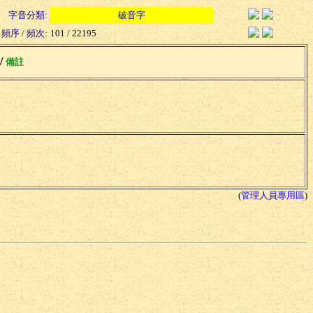
字音分類:
破音字
頻序 / 頻次:
101 / 22195
 /
備註
(
管理人員專用區
)