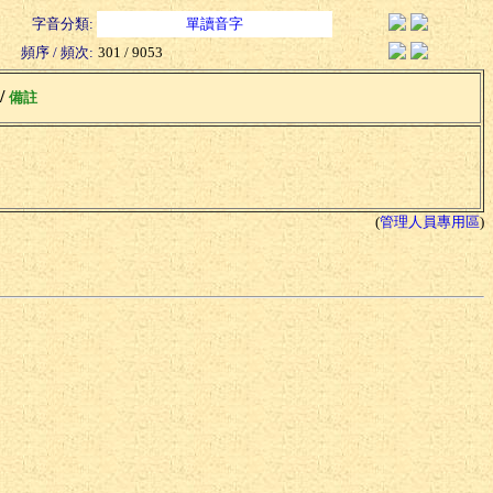
字音分類:
單讀音字
頻序 / 頻次:
301 / 9053
 /
備註
(
管理人員專用區
)