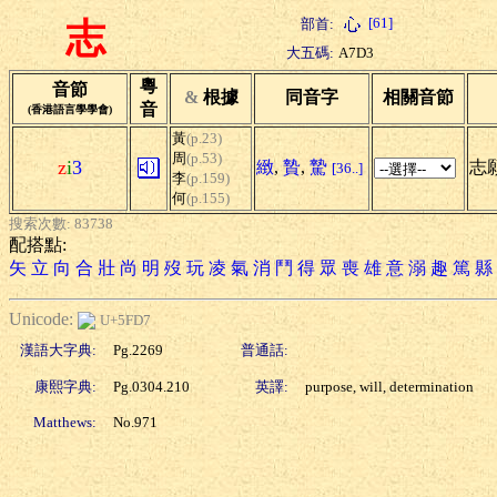
[61]
部首:
志
大五碼:
A7D3
粵
音節
&
根據
同音字
相關音節
音
(香港語言學學會)
黃
(p.23)
周
(p.53)
z
i
3
緻
,
贄
,
騺
志願
[36..]
李
(p.159)
何
(p.155)
搜索次數: 83738
配搭點:
矢
立
向
合
壯
尚
明
歿
玩
凌
氣
消
鬥
得
眾
喪
雄
意
溺
趣
篤
縣
Unicode:
U+5FD7
漢語大字典:
Pg.2269
普通話:
康熙字典:
Pg.0304.210
英譯:
purpose, will, determination
Matthews:
No.971