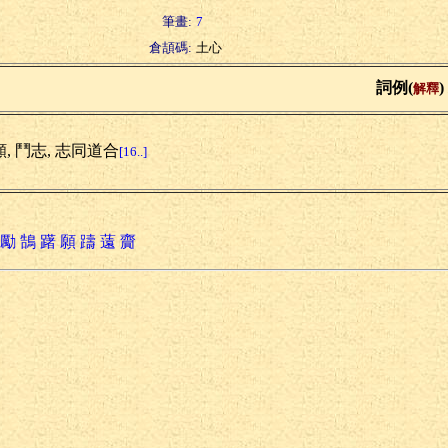
筆畫:
7
倉頡碼:
土心
詞例(
)
解釋
, 鬥志, 志同道合
[16..]
勵
鵠
躇
願
躊
薳
齎