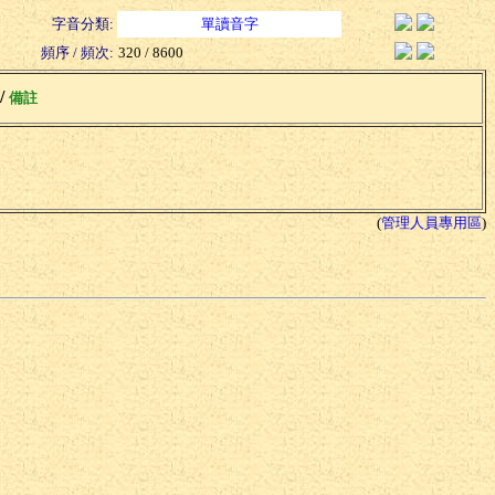
字音分類:
單讀音字
頻序 / 頻次:
320 / 8600
 /
備註
(
管理人員專用區
)