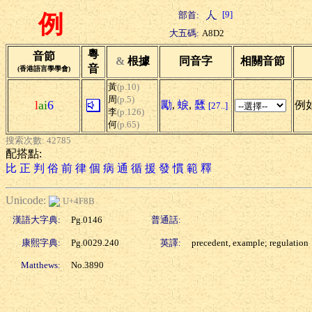
[9]
部首:
例
大五碼:
A8D2
粵
音節
&
根據
同音字
相關音節
音
(香港語言學學會)
黃
(p.10)
周
(p.5)
l
ai
6
勵
,
蜧
,
瓥
例如
[27..]
李
(p.126)
何
(p.65)
搜索次數: 42785
配搭點:
比
正
判
俗
前
律
個
病
通
循
援
發
慣
範
釋
Unicode:
U+4F8B
漢語大字典:
Pg.0146
普通話:
康熙字典:
Pg.0029.240
英譯:
precedent, example; regulation
Matthews:
No.3890