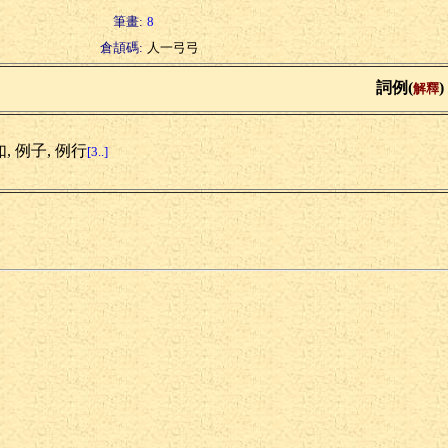
筆畫:
8
倉頡碼:
人一弓弓
詞例(
)
解釋
, 例子, 例行
[3..]