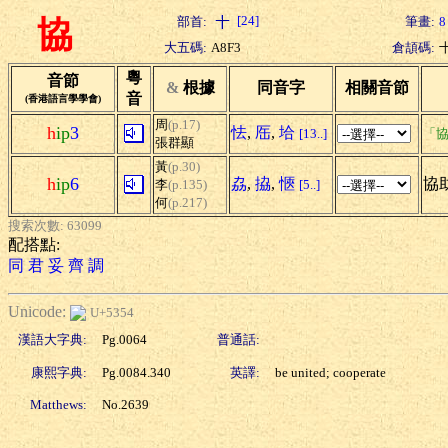
[24]
部首:
筆畫:
8
協
大五碼:
A8F3
倉頡碼:
粵
音節
&
根據
同音字
相關音節
音
(香港語言學學會)
周
(p.17)
h
ip
3
怯
,
厒
,
垥
[13..]
「協
張群顯
黃
(p.30)
h
ip
6
劦
,
拹
,
愜
協助
李
(p.135)
[5..]
何
(p.217)
搜索次數: 63099
配搭點:
同
君
妥
齊
調
Unicode:
U+5354
漢語大字典:
Pg.0064
普通話:
康熙字典:
Pg.0084.340
英譯:
be united; cooperate
Matthews:
No.2639