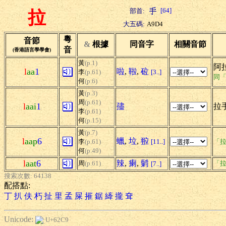
[64]
部首:
拉
大五碼:
A9D4
粵
音節
&
根據
同音字
相關音節
音
(香港語言學學會)
黃
(p.1)
阿
l
aa
1
啦
,
鞡
,
砬
李
(p.61)
[3..]
同
何
(p.6)
黃
(p.3)
周
(p.61)
l
aai
1
孻
拉手
李
(p.61)
何
(p.15)
黃
(p.7)
l
aap
6
蠟
,
垃
,
翋
李
(p.61)
[11..]
「拉
何
(p.49)
l
aat
6
辣
,
瘌
,
鬎
周
(p.61)
「拉
[7..]
搜索次數: 64138
配搭點:
丁
扒
伕
朽
扯
里
孟
屎
摧
鋸
縴
攏
耷
Unicode:
U+62C9