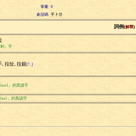
筆畫:
8
倉頡碼:
手卜廿
詞例(
)
解釋
拉
「剌」字
, 拉扯, 拉鋸
[7..]
laai1」的異讀字
laa1」的異讀字