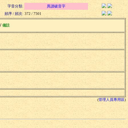
字音分類:
異讀破音字
頻序 / 頻次:
372 / 7501
 /
備註
(
管理人員專用區
)