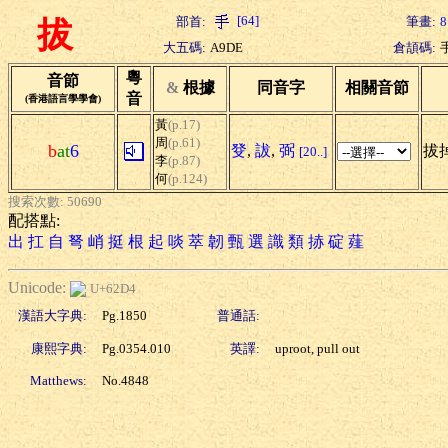
[64]
部首:
筆畫:
8
拔
大五碼:
A9DE
倉頡碼:
粵
音節
&
根據
同音字
相關音節
音
(香港語言學學會)
黃
(p.17)
周
(p.61)
b
at
6
癹
,
詙
,
弼
拔掉
[20..]
李
(p.87)
何
(p.124)
搜索次數: 50690
配搭點:
出
扛
自
弩
峭
挺
根
起
啖
萃
韌
甄
選
識
類
捇
碇
薤
Unicode:
U+62D4
漢語大字典:
Pg.1850
普通話:
康熙字典:
Pg.0354.010
英譯:
uproot, pull out
Matthews:
No.4848