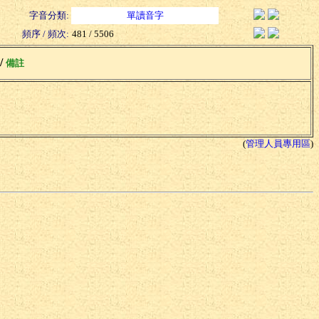
字音分類:
單讀音字
頻序 / 頻次:
481 / 5506
 /
備註
(
管理人員專用區
)