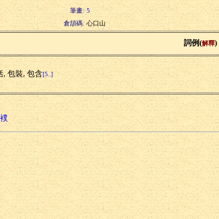
筆畫:
5
倉頡碼:
心口山
詞例(
)
解釋
, 包裝, 包含
[5..]
襆