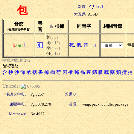
[20]
部首:
包
大五碼:
A55D
粵
音節
&
根據
同音字
相關音節
音
(香港語言學學會)
黃
(p.3)
周
(p.15)
b
aau
1
苞
,
孢
,
笣
包括
[4..]
李
(p.72)
何
(p.19)
搜索次數: 87272
配搭點:
含
抄
沙
卸
承
括
書
掉
掏
荷
廂
袱
郵
禍
裹
銷
膿
藏
藥
麵
攬
挎
Unicode:
U+5305
漢語大字典:
Pg.0257
普通話:
康熙字典:
Pg.0078.270
英譯:
wrap, pack, bundle; package
Matthews:
No.4937