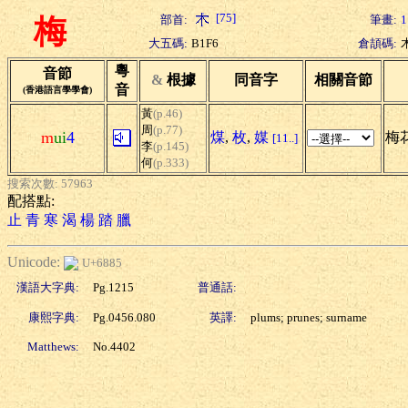
[75]
部首:
筆畫:
1
梅
大五碼:
B1F6
倉頡碼:
粵
音節
&
根據
同音字
相關音節
音
(香港語言學學會)
黃
(p.46)
周
(p.77)
m
ui
4
煤
,
枚
,
媒
梅花
[11..]
李
(p.145)
何
(p.333)
搜索次數: 57963
配搭點:
止
青
寒
渴
楊
踏
臘
Unicode:
U+6885
漢語大字典:
Pg.1215
普通話:
康熙字典:
Pg.0456.080
英譯:
plums; prunes; surname
Matthews:
No.4402