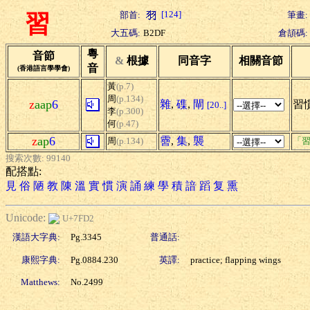
[124]
部首:
筆畫:
習
大五碼:
B2DF
倉頡碼:
粵
音節
&
根據
同音字
相關音節
音
(香港語言學學會)
黃
(p.7)
周
(p.134)
z
aap
6
雜
,
磼
,
閘
習慣
[20..]
李
(p.300)
何
(p.47)
z
ap
6
霫
,
集
,
襲
周
(p.134)
「習
搜索次數: 99140
配搭點:
見
俗
陋
教
陳
溫
實
慣
演
誦
練
學
積
諳
蹈
复
熏
Unicode:
U+7FD2
漢語大字典:
Pg.3345
普通話:
康熙字典:
Pg.0884.230
英譯:
practice; flapping wings
Matthews:
No.2499