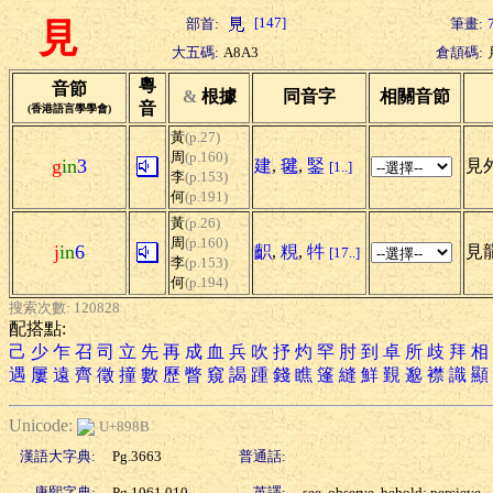
[147]
部首:
筆畫:
見
大五碼:
A8A3
倉頡碼:
粵
音節
&
根據
同音字
相關音節
音
(香港語言學學會)
黃
(p.27)
周
(p.160)
g
in
3
建
,
毽
,
鋻
見外
[1..]
李
(p.153)
何
(p.191)
黃
(p.26)
周
(p.160)
j
in
6
齞
,
粯
,
牪
見
[17..]
李
(p.153)
何
(p.194)
搜索次數: 120828
配搭點:
己
少
乍
召
司
立
先
再
成
血
兵
吹
抒
灼
罕
肘
到
卓
所
歧
拜
相
遇
屢
遠
齊
徵
撞
數
歷
瞥
窺
謁
踵
錢
瞧
篷
縫
鮮
覲
邈
襟
識
顯
Unicode:
U+898B
漢語大字典:
Pg.3663
普通話:
康熙字典:
Pg.1061.010
英譯:
see, observe, behold; percieve