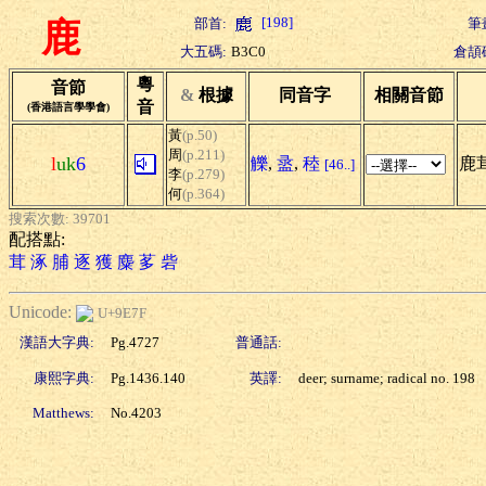
[198]
部首:
筆
鹿
大五碼:
B3C0
倉頡
粵
音節
&
根據
同音字
相關音節
音
(香港語言學學會)
黃
(p.50)
周
(p.211)
l
uk
6
觻
,
盝
,
稑
鹿
[46..]
李
(p.279)
何
(p.364)
搜索次數: 39701
配搭點:
茸
涿
脯
逐
獲
麋
茤
砦
Unicode:
U+9E7F
漢語大字典:
Pg.4727
普通話:
康熙字典:
Pg.1436.140
英譯:
deer; surname; radical no. 198
Matthews:
No.4203