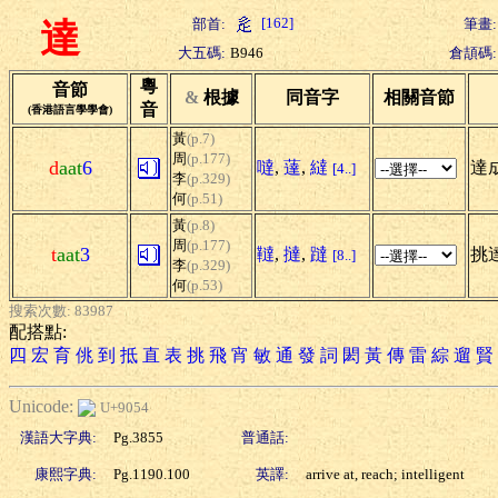
[162]
部首:
筆畫:
達
大五碼:
B946
倉頡碼:
粵
音節
&
根據
同音字
相關音節
音
(香港語言學學會)
黃
(p.7)
周
(p.177)
d
aat
6
噠
,
薘
,
繨
達成
[4..]
李
(p.329)
何
(p.51)
黃
(p.8)
周
(p.177)
t
aat
3
韃
,
撻
,
躂
挑
[8..]
李
(p.329)
何
(p.53)
搜索次數: 83987
配搭點:
四
宏
育
佻
到
抵
直
表
挑
飛
宵
敏
通
發
詞
閎
黃
傳
雷
綜
遛
賢
Unicode:
U+9054
漢語大字典:
Pg.3855
普通話:
康熙字典:
Pg.1190.100
英譯:
arrive at, reach; intelligent