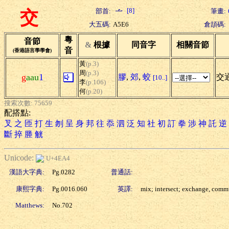
[8]
部首:
筆畫:
交
大五碼:
A5E6
倉頡碼:
粵
音節
&
根據
同音字
相關音節
音
(香港語言學學會)
黃
(p.3)
周
(p.3)
g
aau
1
膠
,
郊
,
蛟
交通
[10..]
李
(p.106)
何
(p.20)
搜索次數: 75659
配搭點:
叉
之
匝
打
生
刎
呈
身
邦
往
忝
泗
泛
知
社
初
訂
拳
涉
神
託
逆
斷
捽
塍
觥
Unicode:
U+4EA4
漢語大字典:
Pg.0282
普通話:
康熙字典:
Pg.0016.060
英譯:
mix; intersect; exchange, comm
Matthews:
No.702