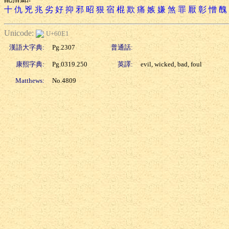
十
仇
兇
兆
劣
好
抑
邪
昭
狠
宿
棍
欺
痛
嫉
嫌
煞
罪
厭
彰
憎
醜
Unicode:
U+60E1
漢語大字典:
Pg.2307
普通話:
康熙字典:
Pg.0319.250
英譯:
evil, wicked, bad, foul
Matthews:
No.4809