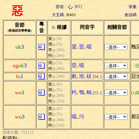
[61]
部首:
筆畫:
惡
大五碼:
B463
倉頡碼:
粵
音節
&
根據
同音字
相關音節
音
(香港語言學學會)
黃
(p.39)
周
(p.55)
ok
3
蝁
,
堊
,
噁
醜惡
李
(p.200)
何
(p.284)
周
(p.55)
ng
ok
3
堊
,
噁
「惡
何
(p.284)
f
u
1
歑
,
泭
,
砆
惡
李
(p.200)
[54..]
黃
(p.45)
周
(p.55)
w
u
1
杇
,
鴮
,
螐
[15..]
(1)
李
(p.200)
何
(p.329)
黃
(p.45)
周
(p.55)
w
u
3
噁
,
污
厭惡
李
(p.200)
何
(p.330)
搜索次數: 151111
配搭點: