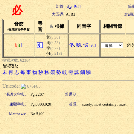
[61]
部首:
筆畫
必
大五碼:
A5B2
倉頡碼
粵
音節
&
根據
同音字
相關音節
音
(香港語言學學會)
黃
(p.30)
周
(p.53)
b
it
1
佖
,
咇
,
怭
必須
[9..]
李
(p.77)
何
(p.218)
搜索次數: 62364
配搭點:
未
何
志
每
事
物
秒
務
須
勢
較
需
諒
錙
驕
Unicode:
U+5FC5
漢語大字典:
Pg.2267
普通話:
康熙字典:
Pg.0303.020
英譯:
surely, most certainly; must
Matthews:
No.5109