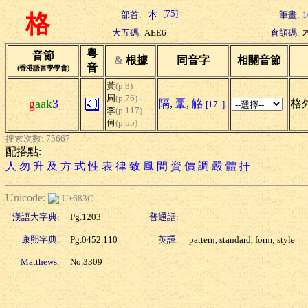
[75]
部首:
筆畫:
1
格
大五碼:
AEE6
倉頡碼:
粵
音節
&
根據
同音字
相關音節
音
(香港語言學學會)
黃
(p.8)
周
(p.76)
g
aak
3
隔
,
鞷
,
觡
格外
[17..]
李
(p.117)
何
(p.55)
搜索次數: 75667
配搭點:
人
勿
升
及
方
式
性
表
律
致
風
間
資
價
調
嚴
體
扞
Unicode:
U+683C
漢語大字典:
Pg.1203
普通話:
康熙字典:
Pg.0452.110
英譯:
pattern, standard, form; style
Matthews:
No.3309