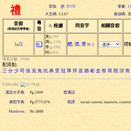
[113]
部首:
筆畫:
1
禮
大五碼:
C2A7
倉頡碼:
粵
音節
&
根據
同音字
相關音節
音
(香港語言學學會)
黃
(p.10)
周
(p.120)
l
ai
5
醴
,
澧
,
豊
禮貌
[6..]
李
(p.338)
何
(p.65)
搜索次數: 79569
配搭點:
三
分
少
司
佞
克
免
抗
典
受
冠
厚
拜
送
婚
彬
盒
祭
荷
陪
頂
喪
Unicode:
U+79AE
漢語大字典:
Pg.2409
普通話:
康熙字典:
Pg.0775.070
英譯:
social custom; manners; courte
Matthews:
No.3886