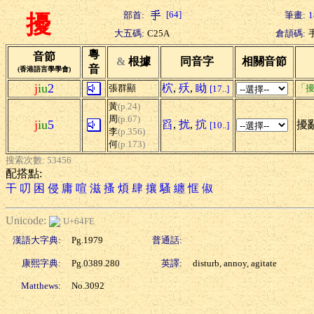
[64]
部首:
筆畫:
1
擾
大五碼:
C25A
倉頡碼:
粵
音節
&
根據
同音字
相關音節
音
(香港語言學學會)
j
iu
2
柼
,
殀
,
眑
張群顯
「擾
[17..]
黃
(p.24)
周
(p.67)
j
iu
5
舀
,
扰
,
抭
擾亂
[10..]
李
(p.356)
何
(p.173)
搜索次數: 53456
配搭點:
干
叨
困
侵
庸
喧
滋
搔
煩
肆
攘
騷
纏
恇
俶
Unicode:
U+64FE
漢語大字典:
Pg.1979
普通話:
康熙字典:
Pg.0389.280
英譯:
disturb, annoy, agitate
Matthews:
No.3092