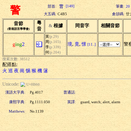
[149]
部首:
筆畫:
20
警
大五碼:
C4B5
倉頡碼:
廿
粵
音節
&
根據
同音字
相關音節
音
(香港語言學學會)
黃
(p.29)
周
(p.165)
g
ing
2
境
,
竟
,
憬
警察
[11..]
李
(p.339)
何
(p.204)
搜索次數: 38512
配搭點:
火
巡
夜
崗
惕
猴
機
篴
Unicode:
U+8B66
漢語大字典:
Pg.4017
普通話:
康熙字典:
Pg.1111.050
英譯:
guard, watch; alert, alarm
Matthews:
No.1139