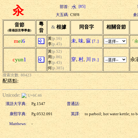
[85]
部首:
汆
大五碼:
C9F8
倉
粵
音節
&
根據
同音字
相關音節
音
(香港語言學學會)
黃
(p.16)
m
ei
6
未
,
味
,
寐
[7..]
「汆
李
(p.45)
黃
(p.52)
周
(p.86)
c
yun
1
穿
,
村
,
川
汆湯
[9..]
李
(p.45)
何
(p.385)
搜索次數: 80423
配搭點:
Unicode:
U+6C46
漢語大字典:
Pg.1547
普通話:
康熙字典:
Pg.0532.091
英譯:
to parboil; hot water kettle; to b
Matthews:
-