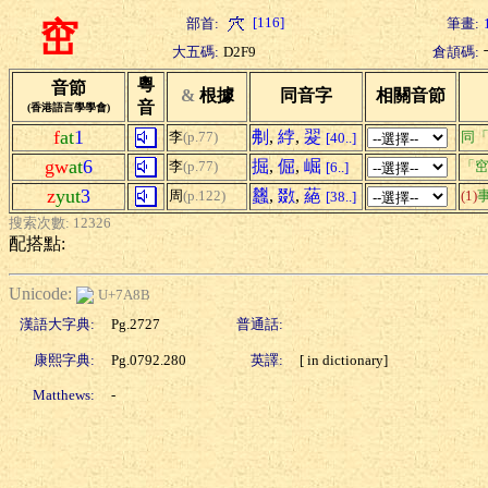
[116]
部首:
筆畫:
窋
大五碼:
D2F9
倉頡碼:
粵
音節
&
根據
同音字
相關音節
音
(香港語言學學會)
f
at
1
刜
,
綍
,
翇
李
(p.77)
同
[40..]
gw
at
6
掘
,
倔
,
崛
李
(p.77)
「窋
[6..]
z
yut
3
蠿
,
敪
,
蕝
周
(p.122)
(1)
[38..]
搜索次數: 12326
配搭點:
Unicode:
U+7A8B
漢語大字典:
Pg.2727
普通話:
康熙字典:
Pg.0792.280
英譯:
[ in dictionary]
Matthews:
-