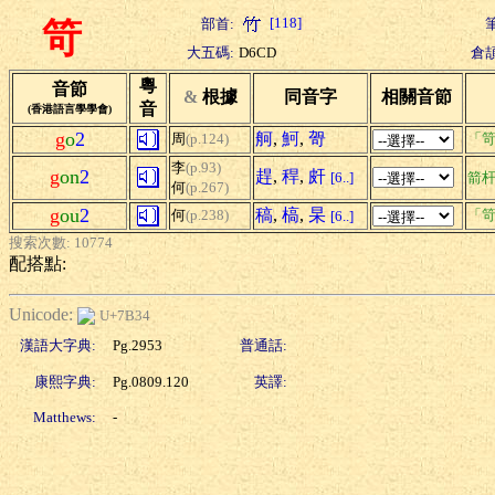
[118]
部首:
笴
大五碼:
D6CD
倉頡
粵
音節
&
根據
同音字
相關音節
音
(香港語言學學會)
g
o
2
舸
,
魺
,
哿
周
(p.124)
「笴
李
(p.93)
g
on
2
趕
,
稈
,
皯
[6..]
箭
何
(p.267)
g
ou
2
稿
,
槁
,
杲
何
(p.238)
「笴
[6..]
搜索次數: 10774
配搭點:
Unicode:
U+7B34
漢語大字典:
Pg.2953
普通話:
康熙字典:
Pg.0809.120
英譯:
Matthews:
-