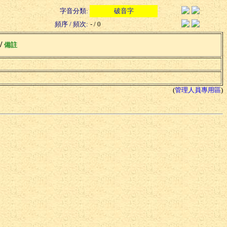
字音分類:
破音字
頻序 / 頻次:
- / 0
 /
備註
(
管理人員專用區
)