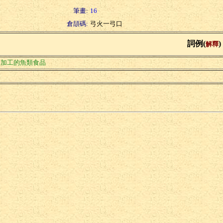
筆畫:
16
倉頡碼:
弓火一弓口
詞例(
)
解釋
過加工的魚類食品
豚