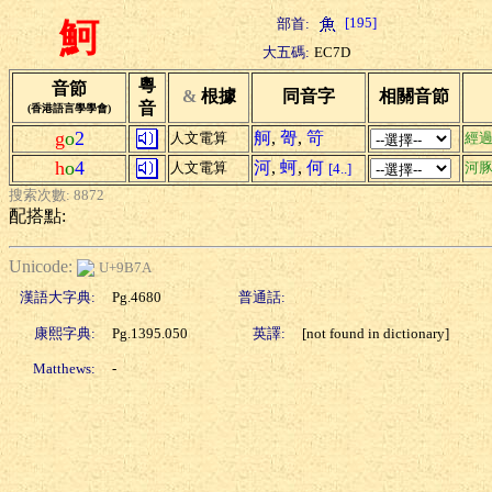
[195]
部首:
魺
大五碼:
EC7D
粵
音節
&
根據
同音字
相關音節
音
(香港語言學學會)
g
o
2
舸
,
哿
,
笴
人文電算
經
h
o
4
河
,
蚵
,
何
人文電算
河
[4..]
搜索次數: 8872
配搭點:
Unicode:
U+9B7A
漢語大字典:
Pg.4680
普通話:
康熙字典:
Pg.1395.050
英譯:
[not found in dictionary]
Matthews:
-