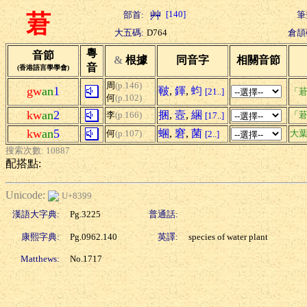
[140]
部首:
筆
莙
大五碼:
D764
倉頡
粵
音節
&
根據
同音字
相關音節
音
(香港語言學學會)
周
(p.146)
gw
an
1
皸
,
鍕
,
蚐
[21..]
「莙
何
(p.102)
kw
an
2
捆
,
壼
,
綑
李
(p.166)
「莙
[17..]
kw
an
5
蜠
,
窘
,
菌
何
(p.107)
大
[2..]
搜索次數: 10887
配搭點:
Unicode:
U+8399
漢語大字典:
Pg.3225
普通話:
康熙字典:
Pg.0962.140
英譯:
species of water plant
Matthews:
No.1717