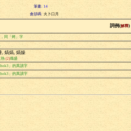
筆畫:
14
倉頡碼:
火卜口月
詞例(
)
解釋
烤，同「烤」字
氣
, 熇熇, 熇燥
火熱
(2)
熾盛
hok3」的異讀字
hok3」的異讀字