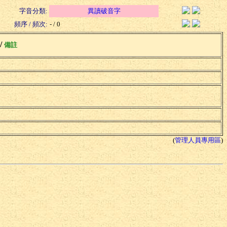
字音分類:
異讀破音字
頻序 / 頻次:
- / 0
 /
備註
(
管理人員專用區
)