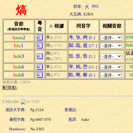
[86]
部首:
熇
大五碼:
E2BA
粵
音節
&
根據
同音字
相關音節
音
(香港語言學學會)
h
aau
2
考
,
攷
,
栲
李
(p.253)
烘
[6..]
h
iu
1
鄡
,
虈
,
趬
何
(p.171)
熱
[27..]
熇暑
周
(p.97)
h
ok
3
殼
,
嗀
,
嗀
[3..]
何
(p.287)
(1)
h
ok
6
學
,
鶴
,
嶨
李
(p.253)
「熇
[11..]
h
uk
6
酷
,
嘝
,
槲
周
(p.97)
「熇
[8..]
搜索次數: 13654
配搭點:
Unicode:
U+7187
漢語大字典:
Pg.2224
普通話:
康熙字典:
Pg.0607.070
英譯:
bake
Matthews:
No.3305