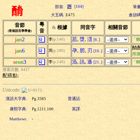
[164]
部首:
筆畫
酳
大五碼:
E475
倉頡碼
粵
音節
&
根據
同音字
相關音節
音
(香港語言學學會)
j
an
2
荵
,
檃
,
濦
李
(p.148)
「酳
[6..]
酳
j
an
6
孕
,
肕
,
刃
周
(p.180)
[16..]
用
s
eon
3
迅
,
訊
,
遜
李
(p.148)
「酳
[21..]
搜索次數: 8437
配搭點:
Unicode:
U+9173
漢語大字典:
Pg.3585
普通話:
康熙字典:
Pg.1211.100
英譯:
Matthews:
-