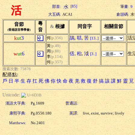
[85]
部首:
筆畫:
9
活
大五碼:
ACA1
倉頡碼:
水
粵
音節
&
根據
同音字
相關音節
音
(香港語言學學會)
k
ut
3
鴰
,
聒
,
筈
活
何
(p.356)
[13..]
黃
(p.49)
周
(p.88)
w
ut
6
佸
,
秮
,
泧
生活
[3..]
李
(p.114)
何
(p.357)
搜索次數: 75876
配搭點:
戶
日
半
生
存
扛
死
佛
你
快
命
夜
羌
救
復
舒
搞
該
課
鮮
靈
莌
Unicode:
U+6D3B
漢語大字典:
Pg.1609
普通話:
康熙字典:
Pg.0550.180
英譯:
live, exist, survive; lively
Matthews:
No.2401