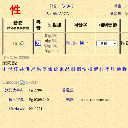
[61]
部首:
筆畫:
8
性
大五碼:
A9CA
倉頡碼:
心
粵
音節
&
根據
同音字
相關音節
音
(香港語言學學會)
黃
(p.29)
周
(p.54)
s
ing
3
聖
,
貹
,
勝
性質
[4..]
李
(p.70)
何
(p.212)
搜索次數: 53599
配搭點:
中
母
任
共
佛
局
男
使
命
延
秉
品
耐
個
悟
根
偶
排
率
理
通
野
Unicode:
U+6027
漢語大字典:
Pg.2286
普通話:
康熙字典:
Pg.0309.240
英譯:
nature, character, sex
Matthews:
No.2771