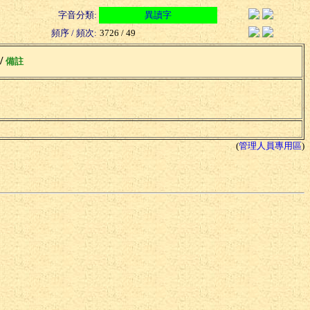
字音分類:
異讀字
頻序 / 頻次:
3726 / 49
 /
備註
(
管理人員專用區
)