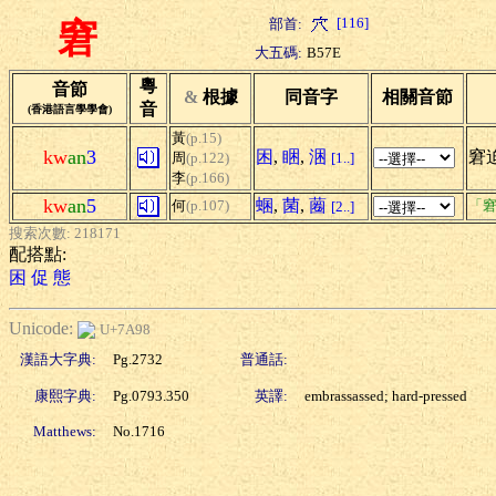
[116]
部首:
窘
大五碼:
B57E
粵
音節
&
根據
同音字
相關音節
音
(香港語言學學會)
黃
(p.15)
kw
an
3
困
,
睏
,
涃
窘迫
周
(p.122)
[1..]
李
(p.166)
kw
an
5
蜠
,
菌
,
蔨
何
(p.107)
「窘
[2..]
搜索次數: 218171
配搭點:
困
促
態
Unicode:
U+7A98
漢語大字典:
Pg.2732
普通話:
康熙字典:
Pg.0793.350
英譯:
embrassassed; hard-pressed
Matthews:
No.1716