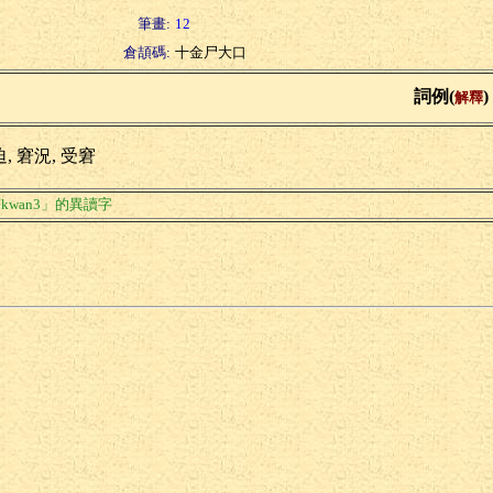
筆畫:
12
倉頡碼:
十金尸大口
詞例(
)
解釋
, 窘況, 受窘
kwan3」的異讀字