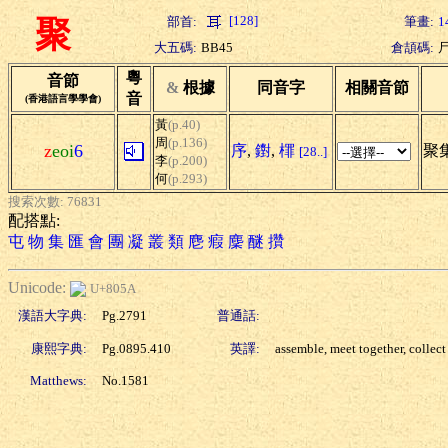
[128]
部首:
筆畫:
1
聚
大五碼:
BB45
倉頡碼:
粵
音節
&
根據
同音字
相關音節
音
(香港語言學學會)
黃
(p.40)
周
(p.136)
z
eoi
6
序
,
鑆
,
檌
聚集
[28..]
李
(p.200)
何
(p.293)
搜索次數: 76831
配搭點:
屯
物
集
匯
會
團
凝
叢
類
麀
瘕
麇
醚
攢
Unicode:
U+805A
漢語大字典:
Pg.2791
普通話:
康熙字典:
Pg.0895.410
英譯:
assemble, meet together, collect
Matthews:
No.1581