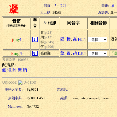
[15]
部首:
筆畫:
16
凝
大五碼:
BEAE
倉頡碼:
戈一
粵
音節
&
根據
同音字
相關音節
音
(香港語言學學會)
黃
(p.28)
周
(p.12)
j
ing
4
陾
,
楹
,
嬴
凝視
[41..]
李
(p.345)
何
(p.206)
k
ing
4
擎
,
瞏
,
赹
張群顯
「凝
[18..]
搜索次數: 100956
配搭點:
氣
混
眸
聚
眄
Unicode:
U+51DD
漢語大字典:
Pg.0301
普通話:
康熙字典:
Pg.0061.450
英譯:
coagulate; congeal; freeze
Matthews:
No.4732