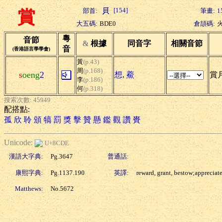
[154]
部首:
筆畫:
1
賞
大五碼:
BDE0
倉頡碼:
粵
音節
&
根據
同音字
相關音節
音
(香港語言學學會)
黃
(p.43)
周
(p.168)
s
oeng
2
想
,
鯗
賞月
李
(p.186)
何
(p.318)
搜索次數: 45949
配搭點:
孤
欣
聆
頒
犒
罰
獎
擊
贊
懸
鑑
觀
讚
賚
Unicode:
U+8CDE
漢語大字典:
Pg.3647
普通話:
康熙字典:
Pg.1137.190
英譯:
reward, grant, bestow;appreciat
Matthews:
No.5672