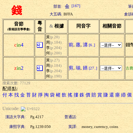
[167]
部首:
筆
錢
大五碼:
BFFA
倉頡
粵
音節
&
根據
同音字
相關音節
音
(香港語言學學會)
黃
(p.28)
周
(p.184)
c
in
4
前
,
廛
,
瀍
錢幣
[6..]
李
(p.204)
何
(p.200)
黃
(p.27)
周
(p.184)
z
in
2
剪
,
瑐
,
嫸
[27..]
古
李
(p.204)
何
(p.190)
搜索次數: 77129
配搭點:
付
本
找
金
苔
財
掙
掏
袋
楮
飲
搖
摟
銖
價
賠
賞
賺
還
瘞
緡
儭
Unicode:
U+9322
漢語大字典:
Pg.4217
普通話:
康熙字典:
Pg.1239.050
英譯:
money, currency, coins